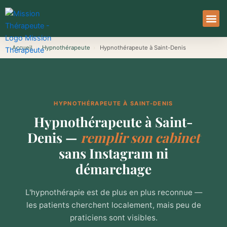
Aller
au
contenu
À Pro
Le Ser
Accueil
›
Hypnothérapeute
›
Hypnothérapeute à Saint-Denis
HYPNOTHÉRAPEUTE À SAINT-DENIS
Hypnothérapeute à Saint-
Denis —
remplir son cabinet
sans Instagram ni
démarchage
L'hypnothérapie est de plus en plus reconnue —
les patients cherchent localement, mais peu de
praticiens sont visibles.