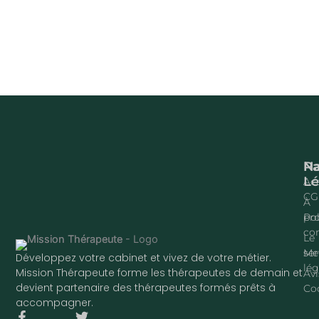
Na
P
Lé
Acc
CG
À
pr
Pol
con
Le
ser
Me
Développez votre cabinet et vivez de votre métier.
lég
Mission Thérapeute forme les thérapeutes de demain et
Avi
devient partenaire des thérapeutes formés prêts à
Co
accompagner.
F
T