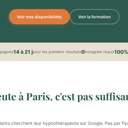
Voir mes disponibilités
Voir la formation
14 à 21 j
0
100%
mpagnés
pour les premiers résultats
Instagram requis
e à Paris, c'est pas suffisa
ents cherchent leur hypnothérapeute sur Google. Pas par flye