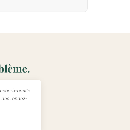
oblème.
uche-à-oreille.
e des rendez-