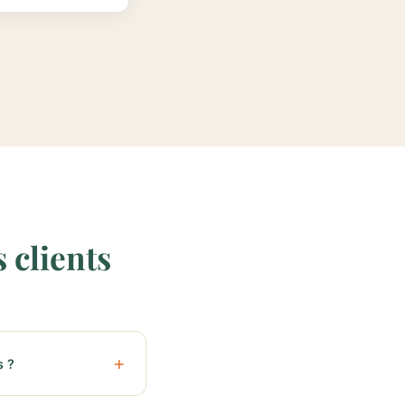
 clients
s ?