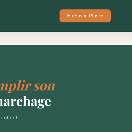
En Savoir Plus
mplir son
marchage
herchent