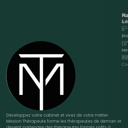
Na
P
Lé
Acc
CG
À
pr
Pol
con
Le
ser
Me
lég
Avi
Co
Développez votre cabinet et vivez de votre métier.
Mission Thérapeute forme les thérapeutes de demain et
devient partenaire des thérapeutes formés prêts à