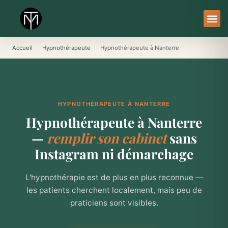
Aller
au
contenu
À Pro
Le Ser
Accueil
›
Hypnothérapeute
›
Hypnothérapeute à Nanterre
HYPNOTHÉRAPEUTE À NANTERRE
Hypnothérapeute à Nanterre
—
remplir son cabinet
sans
Instagram ni démarchage
L'hypnothérapie est de plus en plus reconnue —
les patients cherchent localement, mais peu de
praticiens sont visibles.