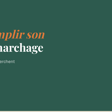
mplir son
marchage
herchent