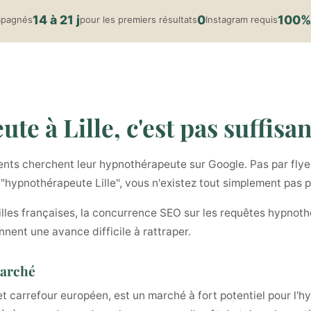
14 à 21 j
0
100%
mpagnés
pour les premiers résultats
Instagram requis
e à Lille, c'est pas suffisan
ents cherchent leur hypnothérapeute sur Google. Pas par flyer
t "hypnothérapeute Lille", vous n'existez tout simplement pas 
illes françaises, la concurrence SEO sur les requêtes hypnothé
nnent une avance difficile à rattraper.
marché
s et carrefour européen, est un marché à fort potentiel pour l