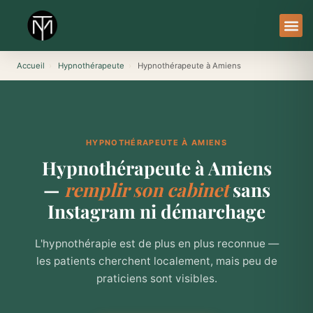
Aller
au
contenu
À Pro
Le Ser
Accueil
›
Hypnothérapeute
›
Hypnothérapeute à Amiens
HYPNOTHÉRAPEUTE À AMIENS
Hypnothérapeute à Amiens
—
remplir son cabinet
sans
Instagram ni démarchage
L'hypnothérapie est de plus en plus reconnue —
les patients cherchent localement, mais peu de
praticiens sont visibles.