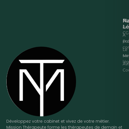
Na
P
Lé
Acc
CG
À
pr
Pol
con
Le
ser
Me
lég
Avi
Co
Développez votre cabinet et vivez de votre métier.
Mission Thérapeute forme les thérapeutes de demain et