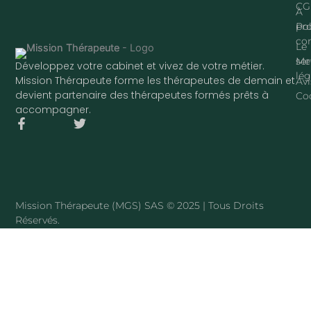
CG
À
pr
Pol
con
Le
ser
Me
Développez votre cabinet et vivez de votre métier.
lég
Mission Thérapeute forme les thérapeutes de demain et
Avi
devient partenaire des thérapeutes formés prêts à
Co
accompagner.
F
T
a
w
c
i
e
t
b
t
o
e
o
r
Mission Thérapeute (MGS) SAS © 2025 | Tous Droits
k
Réservés.
-
f
·
PLAN DU SITE
Mission Thérapeute
Le service
·
Pierre Harmant
·
La méthode
·
Tarifs
·
Avis clients
·
Blog
·
Sophrologue
·
Hypnothérapeute
·
Art-thérapeute
REMPLIR SON CABINET PAR SPÉCIALITÉ