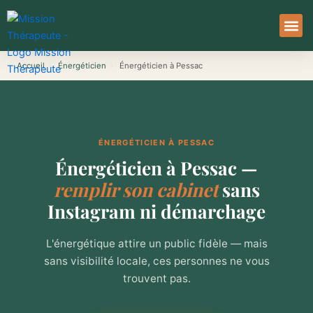
Aller
au
contenu
À Pro
Le Ser
Accueil
›
Énergéticien
›
Énergéticien à Pessac
ÉNERGÉTICIEN À PESSAC
Énergéticien à Pessac —
remplir son cabinet
sans
Instagram ni démarchage
L'énergétique attire un public fidèle — mais
sans visibilité locale, ces personnes ne vous
trouvent pas.