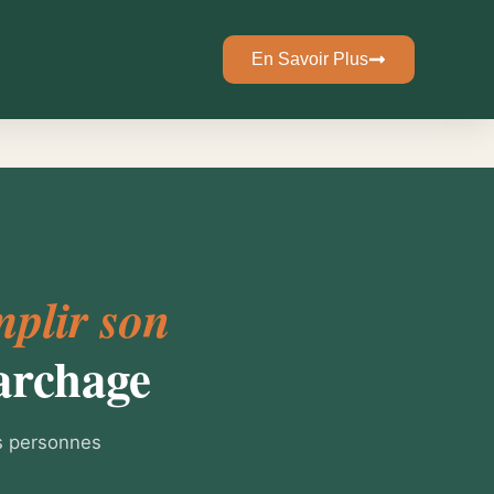
En Savoir Plus
mplir son
archage
es personnes