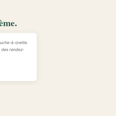
lème.
uche-à-oreille.
e des rendez-