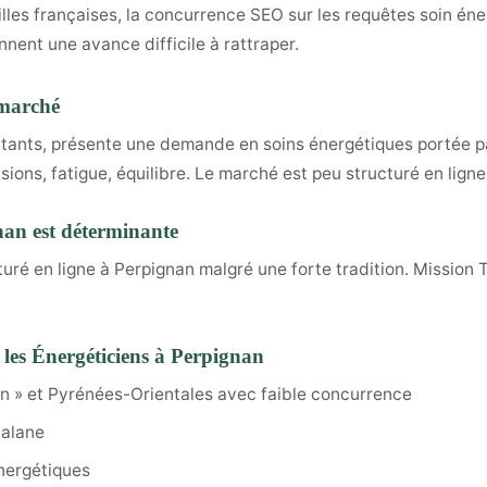
illes françaises, la concurrence SEO sur les requêtes soin éne
nnent une avance difficile à rattraper.
 marché
itants, présente une demande en soins énergétiques portée pa
ions, fatigue, équilibre. Le marché est peu structuré en ligne
gnan est déterminante
turé en ligne à Perpignan malgré une forte tradition. Missio
les Énergéticiens à Perpignan
n » et Pyrénées-Orientales avec faible concurrence
talane
nergétiques