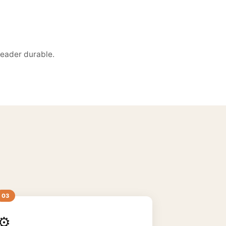
leader durable.
⚙️