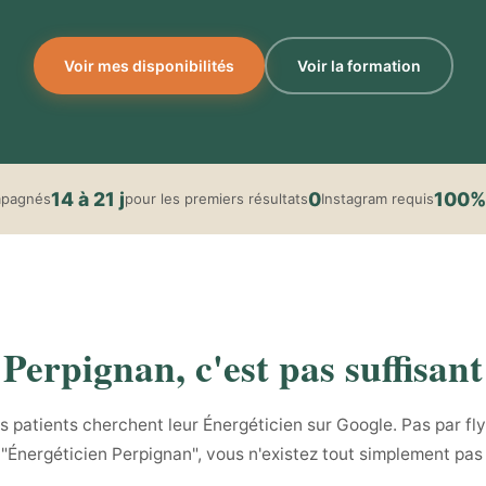
Voir mes disponibilités
Voir la formation
14 à 21 j
0
100%
mpagnés
pour les premiers résultats
Instagram requis
Perpignan, c'est pas suffisant
patients cherchent leur Énergéticien sur Google. Pas par flye
t "Énergéticien Perpignan", vous n'existez tout simplement pas