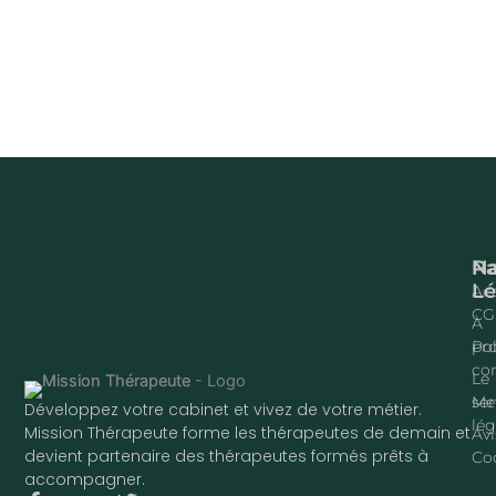
Na
P
Lé
Acc
CG
À
pr
Pol
con
Le
ser
Me
Développez votre cabinet et vivez de votre métier.
lég
Mission Thérapeute forme les thérapeutes de demain et
Avi
devient partenaire des thérapeutes formés prêts à
Co
accompagner.