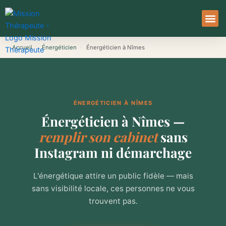
Aller
au
contenu
À Pro
Le Ser
Accueil
›
Énergéticien
›
Énergéticien à Nîmes
ÉNERGÉTICIEN À NÎMES
Énergéticien à Nîmes —
remplir son cabinet
sans
Instagram ni démarchage
L'énergétique attire un public fidèle — mais
sans visibilité locale, ces personnes ne vous
trouvent pas.