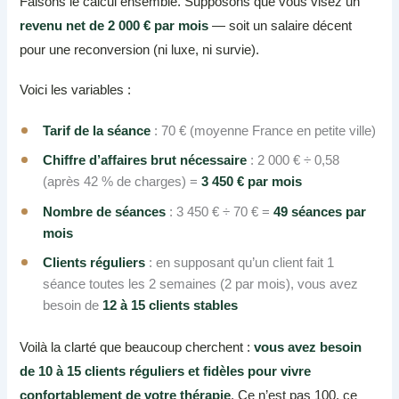
Faisons le calcul ensemble. Supposons que vous visez un
revenu net de 2 000 € par mois
— soit un salaire décent
pour une reconversion (ni luxe, ni survie).
Voici les variables :
Tarif de la séance
: 70 € (moyenne France en petite ville)
Chiffre d’affaires brut nécessaire
: 2 000 € ÷ 0,58
(après 42 % de charges) =
3 450 € par mois
Nombre de séances
: 3 450 € ÷ 70 € =
49 séances par
mois
Clients réguliers
: en supposant qu’un client fait 1
séance toutes les 2 semaines (2 par mois), vous avez
besoin de
12 à 15 clients stables
Voilà la clarté que beaucoup cherchent :
vous avez besoin
de 10 à 15 clients réguliers et fidèles pour vivre
confortablement de votre thérapie
. Ce n’est pas 100, ce