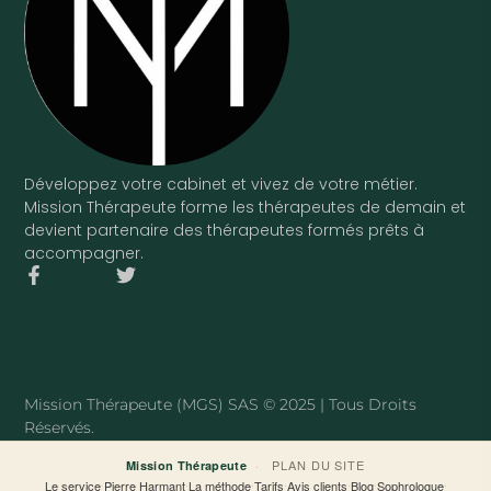
Développez votre cabinet et vivez de votre métier.
Mission Thérapeute forme les thérapeutes de demain et
devient partenaire des thérapeutes formés prêts à
accompagner.
F
T
a
w
c
i
e
t
b
t
o
e
o
r
Mission Thérapeute (MGS) SAS © 2025 | Tous Droits
k
Réservés.
-
f
·
PLAN DU SITE
Mission Thérapeute
Le service
·
Pierre Harmant
·
La méthode
·
Tarifs
·
Avis clients
·
Blog
·
Sophrologue
·