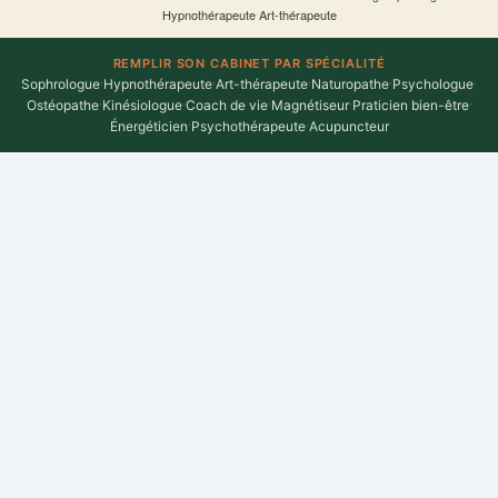
Hypnothérapeute
·
Art-thérapeute
REMPLIR SON CABINET PAR SPÉCIALITÉ
Sophrologue
·
Hypnothérapeute
·
Art-thérapeute
·
Naturopathe
·
Psychologue
·
Ostéopathe
·
Kinésiologue
·
Coach de vie
·
Magnétiseur
·
Praticien bien-être
·
Énergéticien
·
Psychothérapeute
·
Acupuncteur