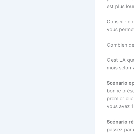
est plus lou
Conseil : c
vous permet 
Combien de 
C’est LA qu
mois selon v
Scénario op
bonne prése
premier cli
vous avez 12
Scénario ré
passez par d