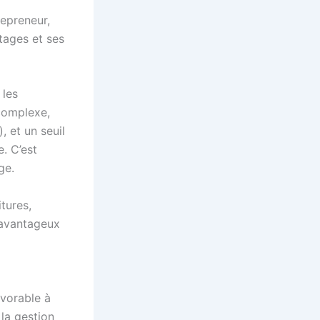
repreneur,
tages et ses
 les
complexe,
, et un seuil
. C’est
ge.
tures,
 avantageux
avorable à
 la gestion