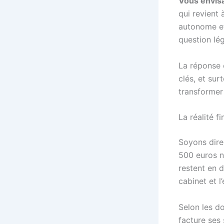
Vous envis
qui revient 
autonome et
question lég
La réponse e
clés, et sur
transformer 
La réalité f
Soyons dire
500 euros n
restent en d
cabinet et l
Selon les d
facture ses 