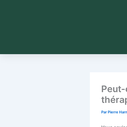
Peut-
théra
Par
Pierre Ha