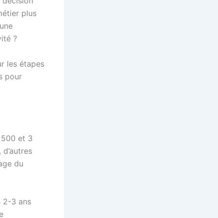
 décision
métier plus
 une
ité ?
ur les étapes
as pour
 500 et 3
 d’autres
sage du
s 2-3 ans
e