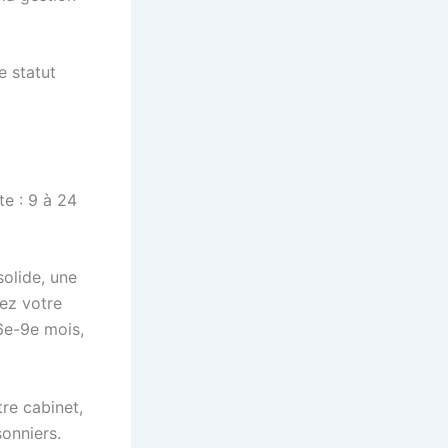
e statut
e : 9 à 24
olide, une
rez votre
6e-9e mois,
re cabinet,
sonniers.