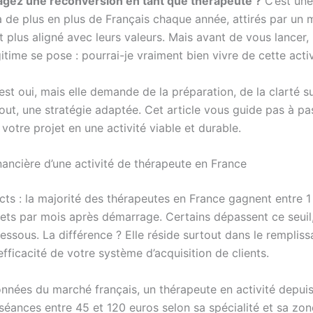
agez une reconversion en tant que thérapeute ?
C’est une
à de plus en plus de Français chaque année, attirés par un 
 plus aligné avec leurs valeurs. Mais avant de vous lancer,
itime se pose : pourrai-je vraiment bien vivre de cette activ
st oui, mais elle demande de la préparation, de la clarté s
tout, une stratégie adaptée. Cet article vous guide pas à p
votre projet en une activité viable et durable.
inancière d’une activité de thérapeute en France
cts : la majorité des thérapeutes en France gagnent entre 1
ets par mois après démarrage. Certains dépassent ce seuil,
essous. La différence ? Elle réside surtout dans le remplis
’efficacité de votre système d’acquisition de clients.
onnées du marché français, un thérapeute en activité depui
séances entre 45 et 120 euros selon sa spécialité et sa zon