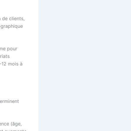
 de clients,
ographique
ème pour
riats
-12 mois à
terminent
ence (âge,