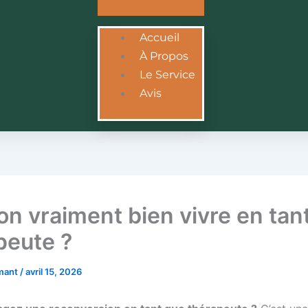
Accueil
À Propos
Le Service
Avis
on vraiment bien vivre en tan
peute ?
rmant
/
avril 15, 2026