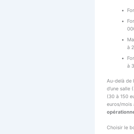
Fo
For
00
Ma
à 
Fo
à 
Au-delà de l
d’une salle 
(30 à 150 e
euros/mois
opérationne
Choisir le b