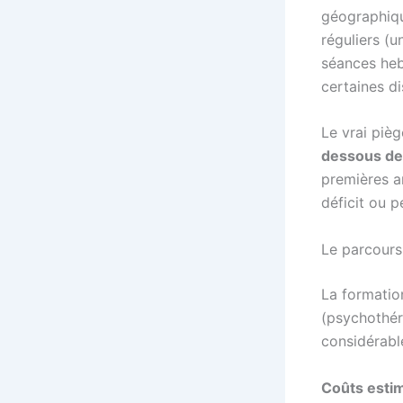
géographiqu
réguliers (
séances heb
certaines di
Le vrai piè
dessous de 
premières a
déficit ou p
Le parcours 
La formation
(psychothéra
considérabl
Coûts estim