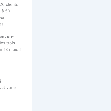
20 clients
0 à 50
our
es.
ent en-
es trois
ir 18 mois à
é
oût varie