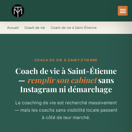
Aller
au
contenu
À Pro
Le Ser
Accueil
›
Coach de vie
›
Coach de vie à Saint-Étienne
COACH DE VIE À SAINT-ÉTIENNE
Coach de vie à Saint-Étienne
—
remplir son cabinet
sans
Instagram ni démarchage
Le coaching de vie est recherché massivement
— mais les coachs sans visibilité locale passent
à côté de leur marché.