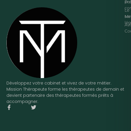
pr
Pol
con
Le
ser
Me
lég
Avi
Co
Développez votre cabinet et vivez de votre métier.
Mission Thérapeute forme les thérapeutes de demain et
devient partenaire des thérapeutes formés prêts à
accompagner.
F
T
a
w
c
i
e
t
b
t