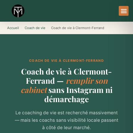
Aller
au
contenu
À Pro
Le Ser
Accueil
›
Coach de vie
›
Coach de vie à Clermont-Ferrand
COACH DE VIE À CLERMONT-FERRAND
Coach de vie à Clermont-
Ferrand —
remplir son
cabinet
sans Instagram ni
démarchage
Le coaching de vie est recherché massivement
— mais les coachs sans visibilité locale passent
à côté de leur marché.