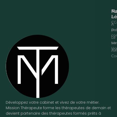
Na
P
Lé
Acc
CG
À
pr
Pol
con
Le
ser
Me
lég
Avi
Co
Développez votre cabinet et vivez de votre métier.
Mission Thérapeute forme les thérapeutes de demain et
devient partenaire des thérapeutes formés prêts à