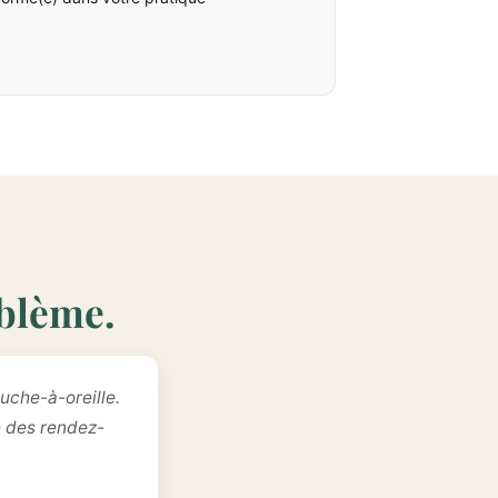
oblème.
uche-à-oreille.
e des rendez-