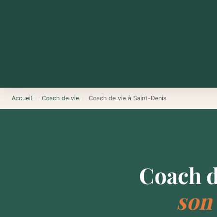
Accueil
›
Coach de vie
›
Coach de vie à Saint-Denis
Coach d
son