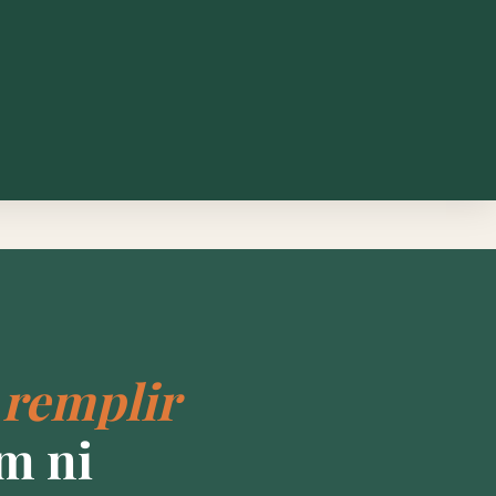
—
remplir
m ni