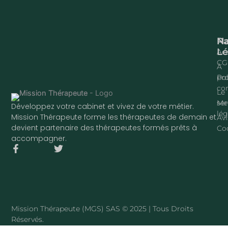
Na
P
Lé
Acc
CG
À
pr
Pol
con
Le
ser
Me
Développez votre cabinet et vivez de votre métier.
lég
Mission Thérapeute forme les thérapeutes de demain et
Avi
devient partenaire des thérapeutes formés prêts à
Co
accompagner.
F
T
a
w
c
i
e
t
b
t
o
e
o
r
Mission Thérapeute (MGS) SAS © 2025 | Tous Droits
k
Réservés.
-