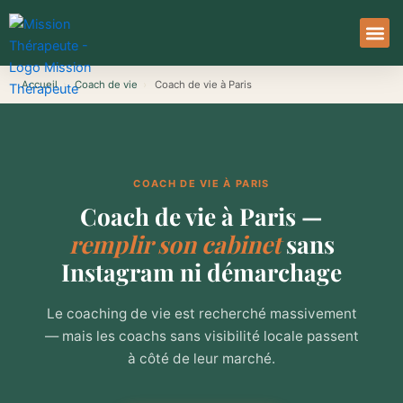
Aller
au
contenu
À Pro
Le Ser
Accueil
›
Coach de vie
›
Coach de vie à Paris
COACH DE VIE À PARIS
Coach de vie à Paris —
remplir son cabinet
sans
Instagram ni démarchage
Le coaching de vie est recherché massivement
— mais les coachs sans visibilité locale passent
à côté de leur marché.