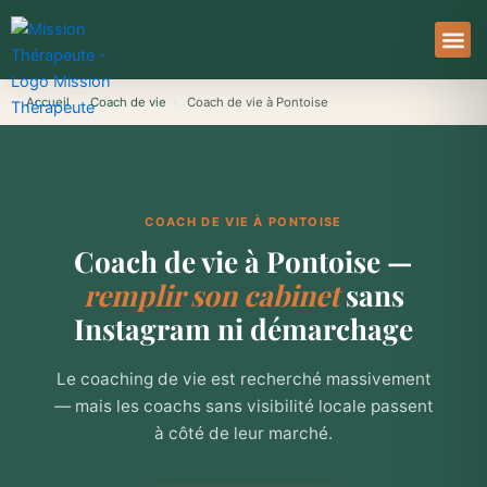
Aller
au
contenu
À Pro
Le Ser
Accueil
›
Coach de vie
›
Coach de vie à Pontoise
COACH DE VIE À PONTOISE
Coach de vie à Pontoise —
remplir son cabinet
sans
Instagram ni démarchage
Le coaching de vie est recherché massivement
— mais les coachs sans visibilité locale passent
à côté de leur marché.