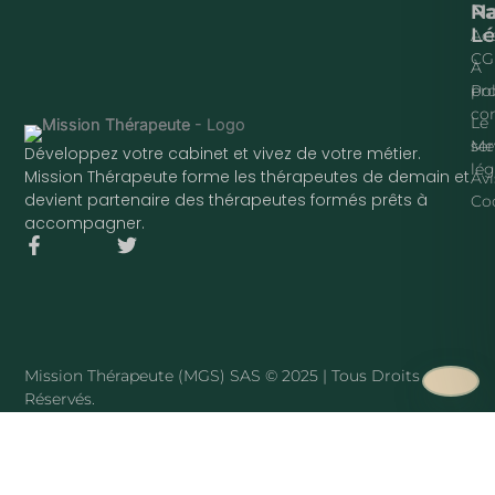
Na
P
Lé
Acc
CG
À
pr
Pol
con
Le
ser
Me
Développez votre cabinet et vivez de votre métier.
lég
Mission Thérapeute forme les thérapeutes de demain et
Avi
devient partenaire des thérapeutes formés prêts à
Co
accompagner.
F
T
a
w
c
i
e
t
b
t
o
e
o
r
Mission Thérapeute (MGS) SAS © 2025 | Tous Droits
k
Réservés.
-
f
·
PLAN DU SITE
Mission Thérapeute
Le service
·
Pierre Harmant
·
La méthode
·
Tarifs
·
Avis clients
·
Blog
·
Sophrologue
·
Hypnothérapeute
·
Art-thérapeute