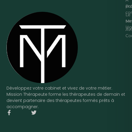
pr
Pol
con
Le
ser
Me
lég
Avi
Co
Développez votre cabinet et vivez de votre métier.
Mission Thérapeute forme les thérapeutes de demain et
devient partenaire des thérapeutes formés prêts à
accompagner.
F
T
a
w
c
i
e
t