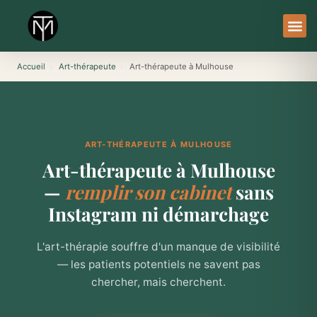
Aller
au
contenu
À Pro
Le Ser
Accueil
›
Art-thérapeute
›
Art-thérapeute à Mulhouse
ART-THÉRAPEUTE À MULHOUSE
Art-thérapeute à Mulhouse
—
remplir son cabinet
sans
Instagram ni démarchage
L'art-thérapie souffre d'un manque de visibilité
— les patients potentiels ne savent pas
chercher, mais cherchent.