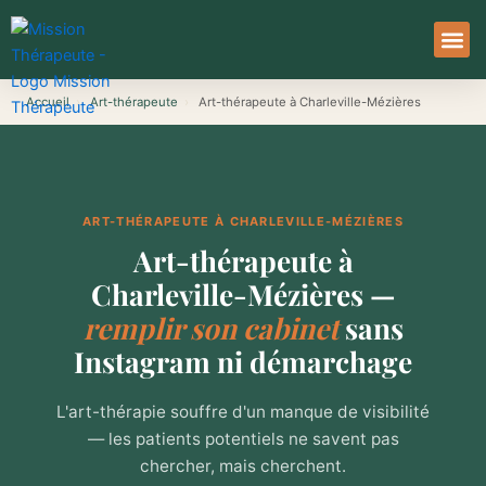
Aller
au
contenu
À Pro
Le Ser
Accueil
›
Art-thérapeute
›
Art-thérapeute à Charleville-Mézières
ART-THÉRAPEUTE À CHARLEVILLE-MÉZIÈRES
Art-thérapeute à
Charleville-Mézières —
remplir son cabinet
sans
Instagram ni démarchage
L'art-thérapie souffre d'un manque de visibilité
— les patients potentiels ne savent pas
chercher, mais cherchent.