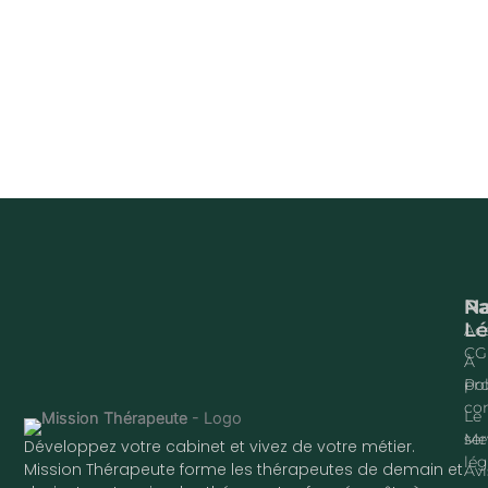
Na
P
Lé
Acc
CG
À
pr
Pol
con
Le
ser
Me
Développez votre cabinet et vivez de votre métier.
lég
Mission Thérapeute forme les thérapeutes de demain et
Avi