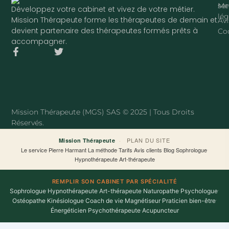
ser
Me
Développez votre cabinet et vivez de votre métier.
lég
Mission Thérapeute forme les thérapeutes de demain et
Avi
devient partenaire des thérapeutes formés prêts à
Co
accompagner.
F
T
a
w
c
i
e
t
b
t
o
e
o
r
Mission Thérapeute (MGS) SAS © 2025 | Tous Droits
k
Réservés.
-
f
·
PLAN DU SITE
Mission Thérapeute
Le service
·
Pierre Harmant
·
La méthode
·
Tarifs
·
Avis clients
·
Blog
·
Sophrologue
·
Hypnothérapeute
·
Art-thérapeute
REMPLIR SON CABINET PAR SPÉCIALITÉ
Sophrologue
·
Hypnothérapeute
·
Art-thérapeute
·
Naturopathe
·
Psychologue
·
Ostéopathe
·
Kinésiologue
·
Coach de vie
·
Magnétiseur
·
Praticien bien-être
·
Énergéticien
·
Psychothérapeute
·
Acupuncteur