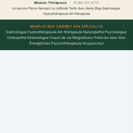
·
PLAN DU SITE
Mission Thérapeute
Le service
·
Pierre Harmant
·
La méthode
·
Tarifs
·
Avis clients
·
Blog
·
Sophrologue
·
Hypnothérapeute
·
Art-thérapeute
REMPLIR SON CABINET PAR SPÉCIALITÉ
Sophrologue
·
Hypnothérapeute
·
Art-thérapeute
·
Naturopathe
·
Psychologue
·
Ostéopathe
·
Kinésiologue
·
Coach de vie
·
Magnétiseur
·
Praticien bien-être
·
Énergéticien
·
Psychothérapeute
·
Acupuncteur