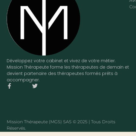
Avi
Co
Développez votre cabinet et vivez de votre métier.
Mission Thérapeute forme les thérapeutes de demain et
devient partenaire des thérapeutes formés prêts à
accompagner.
F
T
a
w
c
i
e
t
b
t
o
e
o
r
Mission Thérapeute (MGS) SAS © 2025 | Tous Droits
k
Réservés.
-
f