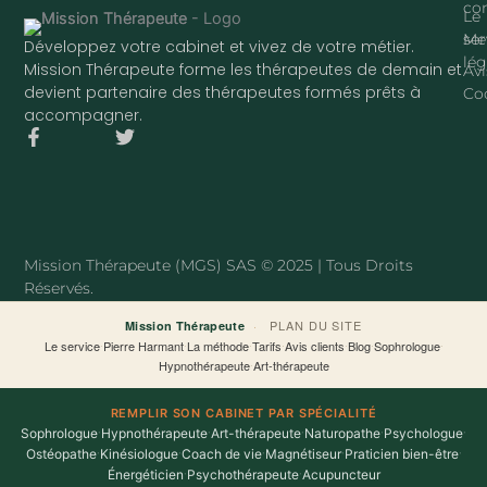
con
Le
ser
Me
Développez votre cabinet et vivez de votre métier.
lég
Mission Thérapeute forme les thérapeutes de demain et
Avi
devient partenaire des thérapeutes formés prêts à
Co
accompagner.
F
T
a
w
c
i
e
t
b
t
o
e
o
r
Mission Thérapeute (MGS) SAS © 2025 | Tous Droits
k
Réservés.
-
f
·
PLAN DU SITE
Mission Thérapeute
Le service
·
Pierre Harmant
·
La méthode
·
Tarifs
·
Avis clients
·
Blog
·
Sophrologue
·
Hypnothérapeute
·
Art-thérapeute
REMPLIR SON CABINET PAR SPÉCIALITÉ
Sophrologue
·
Hypnothérapeute
·
Art-thérapeute
·
Naturopathe
·
Psychologue
·
Ostéopathe
·
Kinésiologue
·
Coach de vie
·
Magnétiseur
·
Praticien bien-être
·
Énergéticien
·
Psychothérapeute
·
Acupuncteur