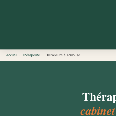
Accueil
›
Thérapeute
›
Thérapeute à Toulouse
Thérap
cabinet