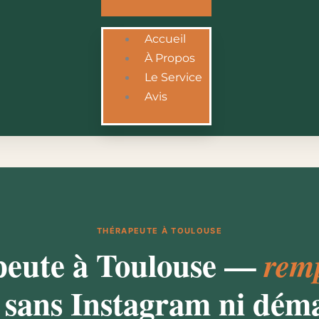
Accueil
À Propos
Le Service
Avis
THÉRAPEUTE À TOULOUSE
eute à Toulouse —
remp
sans Instagram ni dém