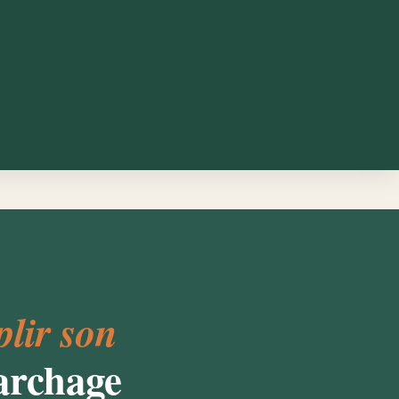
lir son
archage