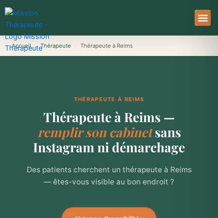
Aller
au
contenu
À Pro
Le Ser
Accueil
›
Thérapeute
›
Thérapeute à Reims
THÉRAPEUTE À REIMS
Thérapeute à Reims —
remplir son cabinet
sans
Instagram ni démarchage
Des patients cherchent un thérapeute à Reims
— êtes-vous visible au bon endroit ?