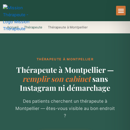
Aller
au
contenu
À Pro
Le Ser
Accueil
›
Thérapeute
›
Thérapeute à Montpellier
THÉRAPEUTE À MONTPELLIER
Thérapeute à Montpellier —
remplir son cabinet
sans
Instagram ni démarchage
Des patients cherchent un thérapeute à
Montpellier — êtes-vous visible au bon endroit
?