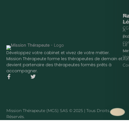
Na
P
Lé
Acc
CG
À
pr
Pol
con
Le
ser
Me
Développez votre cabinet et vivez de votre métier.
lég
Mission Thérapeute forme les thérapeutes de demain et
Avi
devient partenaire des thérapeutes formés prêts à
Co
accompagner.
F
T
a
w
c
i
e
t
b
t
o
e
o
r
Mission Thérapeute (MGS) SAS © 2025 | Tous Droits
k
Réservés.
-
f
·
PLAN DU SITE
Mission Thérapeute