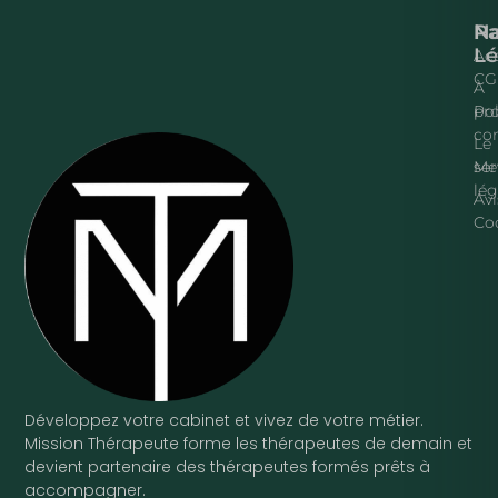
Na
P
Lé
Acc
CG
À
pr
Pol
con
Le
ser
Me
lég
Avi
Co
Développez votre cabinet et vivez de votre métier.
Mission Thérapeute forme les thérapeutes de demain et
devient partenaire des thérapeutes formés prêts à
accompagner.