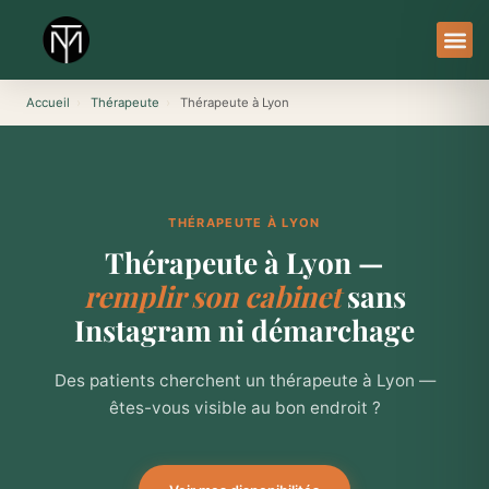
Aller
au
contenu
À Pro
Le Ser
Accueil
›
Thérapeute
›
Thérapeute à Lyon
THÉRAPEUTE À LYON
Thérapeute à Lyon —
remplir son cabinet
sans
Instagram ni démarchage
Des patients cherchent un thérapeute à Lyon —
êtes-vous visible au bon endroit ?