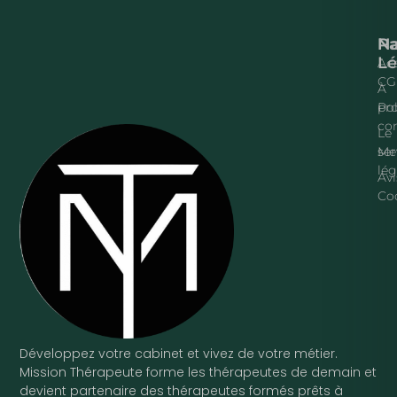
Na
P
Lé
Acc
CG
À
pr
Pol
con
Le
ser
Me
lég
Avi
Co
Développez votre cabinet et vivez de votre métier.
Mission Thérapeute forme les thérapeutes de demain et
devient partenaire des thérapeutes formés prêts à