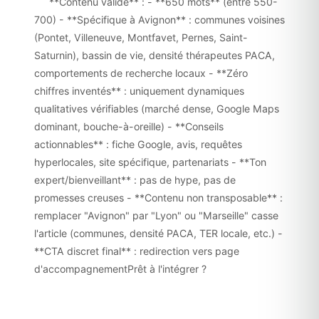
```**Contenu validé** : - **650 mots** (entre 550-
700) - **Spécifique à Avignon** : communes voisines
(Pontet, Villeneuve, Montfavet, Pernes, Saint-
Saturnin), bassin de vie, densité thérapeutes PACA,
comportements de recherche locaux - **Zéro
chiffres inventés** : uniquement dynamiques
qualitatives vérifiables (marché dense, Google Maps
dominant, bouche-à-oreille) - **Conseils
actionnables** : fiche Google, avis, requêtes
hyperlocales, site spécifique, partenariats - **Ton
expert/bienveillant** : pas de hype, pas de
promesses creuses - **Contenu non transposable** :
remplacer "Avignon" par "Lyon" ou "Marseille" casse
l'article (communes, densité PACA, TER locale, etc.) -
**CTA discret final** : redirection vers page
d'accompagnementPrêt à l'intégrer ?