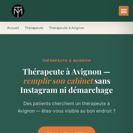
Aller
au
contenu
À Pro
Le Ser
Accueil
›
Thérapeute
›
Thérapeute à Avignon
THÉRAPEUTE À AVIGNON
Thérapeute à Avignon —
remplir son cabinet
sans
Instagram ni démarchage
Des patients cherchent un thérapeute à
Avignon — êtes-vous visible au bon endroit ?