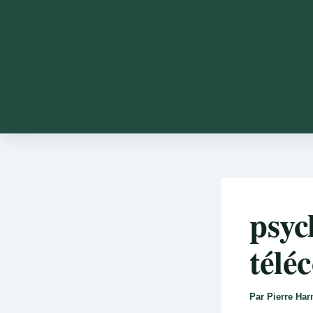
psyc
télé
Par
Pierre Ha