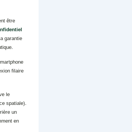
nt être
nfidentiel
la garantie
tique.
 smartphone
ion filaire
ve le
e spatiale).
rrière un
amment en