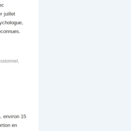
ec
juillet
sychologue,
reconnues.
essionnel,
, environ 15
rtion en