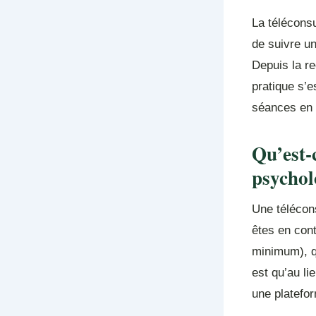
La télécons
de suivre u
Depuis la re
pratique s’e
séances en c
Qu’est-
psychol
Une télécon
êtes en cont
minimum), q
est qu’au li
une platefor