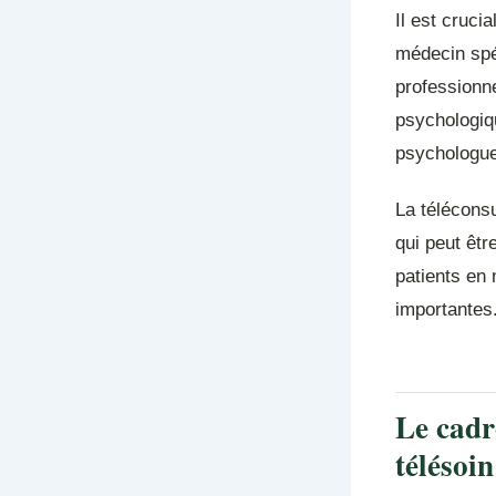
Il est cruci
médecin spé
professionn
psychologiq
psychologues
La télécons
qui peut êtr
patients en 
importantes
Le cadre
télésoi