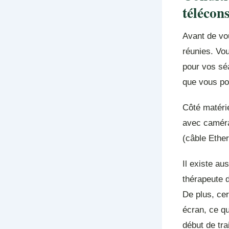
télécon
Avant de vou
réunies. Vo
pour vos séa
que vous pou
Côté matérie
avec caméra 
(câble Ether
Il existe au
thérapeute d
De plus, cer
écran, ce qu
début de tra