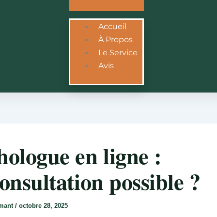
Accueil
À Propos
Le Service
Avis
hologue en ligne :
consultation possible ?
rmant
/
octobre 28, 2025