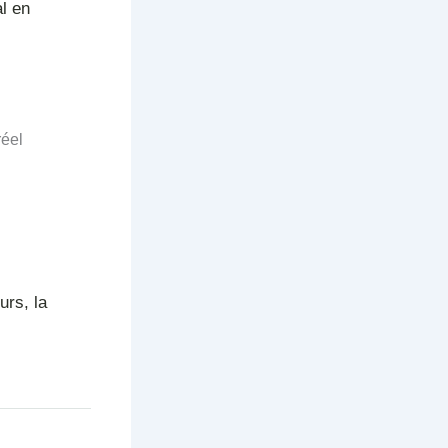
al en
réel
urs, la