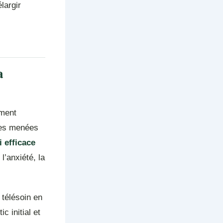
largir
a
iment
des menées
i efficace
’anxiété, la
 télésoin en
c initial et