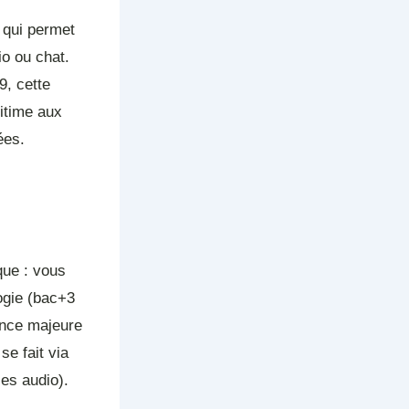
 qui permet
o ou chat.
9, cette
gitime aux
ées.
que : vous
ogie (bac+3
ence majeure
se fait via
es audio).