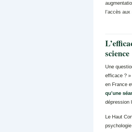
augmentatio
l’accès aux
L’effica
science
Une question
efficace ? 
en France et
qu’une séa
dépression 
Le Haut Con
psychologie é