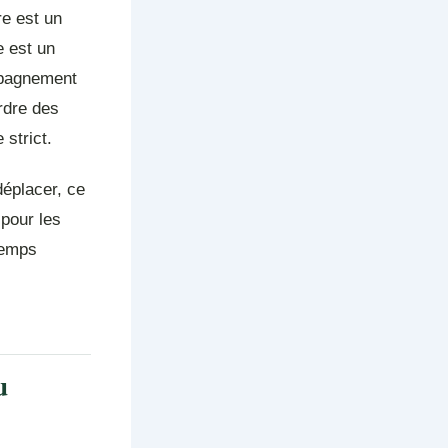
re est un
e est un
ompagnement
rdre des
strict.
déplacer, ce
 pour les
temps
u