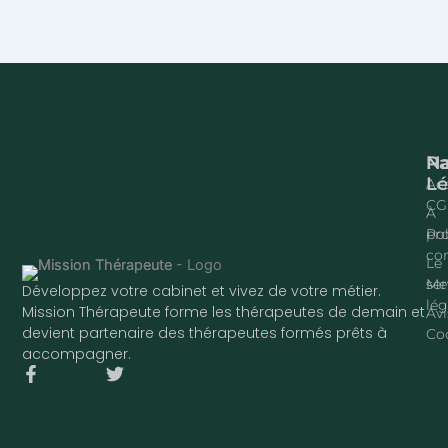
Na
P
Lé
Acc
CG
À
pr
Pol
con
Le
ser
Me
Développez votre cabinet et vivez de votre métier.
lég
Mission Thérapeute forme les thérapeutes de demain et
Avi
devient partenaire des thérapeutes formés prêts à
Co
accompagner.
F
T
a
w
c
i
e
t
b
t