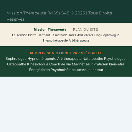
o
e
o
r
Mission Thérapeute (MGS) SAS © 2025 | Tous Droits
k
Réservés.
-
f
·
PLAN DU SITE
Mission Thérapeute
Le service
·
Pierre Harmant
·
La méthode
·
Tarifs
·
Avis clients
·
Blog
·
Sophrologue
·
Hypnothérapeute
·
Art-thérapeute
REMPLIR SON CABINET PAR SPÉCIALITÉ
Sophrologue
·
Hypnothérapeute
·
Art-thérapeute
·
Naturopathe
·
Psychologue
·
Ostéopathe
·
Kinésiologue
·
Coach de vie
·
Magnétiseur
·
Praticien bien-être
·
Énergéticien
·
Psychothérapeute
·
Acupuncteur