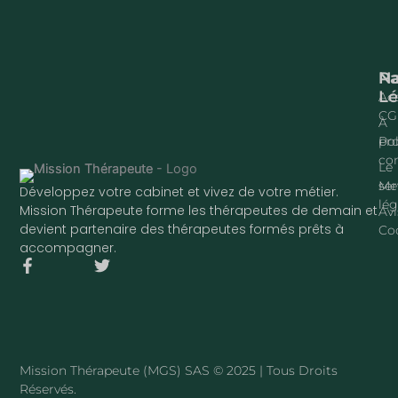
Na
P
Lé
Acc
CG
À
pr
Pol
con
Le
ser
Me
Développez votre cabinet et vivez de votre métier.
lég
Mission Thérapeute forme les thérapeutes de demain et
Avi
devient partenaire des thérapeutes formés prêts à
Co
accompagner.
F
T
a
w
c
i
e
t
b
t
o
e
o
r
Mission Thérapeute (MGS) SAS © 2025 | Tous Droits
k
Réservés.
-