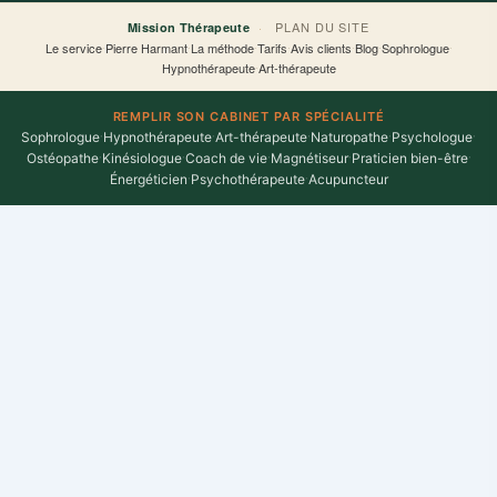
f
·
PLAN DU SITE
Mission Thérapeute
Le service
·
Pierre Harmant
·
La méthode
·
Tarifs
·
Avis clients
·
Blog
·
Sophrologue
·
Hypnothérapeute
·
Art-thérapeute
REMPLIR SON CABINET PAR SPÉCIALITÉ
Sophrologue
·
Hypnothérapeute
·
Art-thérapeute
·
Naturopathe
·
Psychologue
·
Ostéopathe
·
Kinésiologue
·
Coach de vie
·
Magnétiseur
·
Praticien bien-être
·
Énergéticien
·
Psychothérapeute
·
Acupuncteur