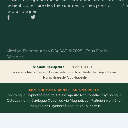
devient partenaire des thérapeutes formés prêts à
Co
accompagner.
F
T
a
w
c
i
e
t
b
t
o
e
o
r
Mission Thérapeute (MGS) SAS © 2025 | Tous Droits
k
Réservés.
-
f
·
PLAN DU SITE
Mission Thérapeute
Le service
·
Pierre Harmant
·
La méthode
·
Tarifs
·
Avis clients
·
Blog
·
Sophrologue
·
Hypnothérapeute
·
Art-thérapeute
REMPLIR SON CABINET PAR SPÉCIALITÉ
Sophrologue
·
Hypnothérapeute
·
Art-thérapeute
·
Naturopathe
·
Psychologue
·
Ostéopathe
·
Kinésiologue
·
Coach de vie
·
Magnétiseur
·
Praticien bien-être
·
Énergéticien
·
Psychothérapeute
·
Acupuncteur