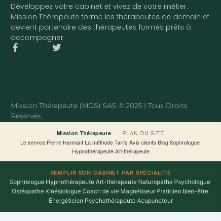
Développez votre cabinet et vivez de votre métier.
Mission Thérapeute forme les thérapeutes de demain et
devient partenaire des thérapeutes formés prêts à
accompagner.
F
T
a
w
c
i
e
t
b
t
o
e
o
r
Mission Thérapeute (MGS) SAS © 2025 | Tous Droits
k
Réservés.
-
f
·
PLAN DU SITE
Mission Thérapeute
Le service
·
Pierre Harmant
·
La méthode
·
Tarifs
·
Avis clients
·
Blog
·
Sophrologue
·
Hypnothérapeute
·
Art-thérapeute
REMPLIR SON CABINET PAR SPÉCIALITÉ
Sophrologue
·
Hypnothérapeute
·
Art-thérapeute
·
Naturopathe
·
Psychologue
·
Ostéopathe
·
Kinésiologue
·
Coach de vie
·
Magnétiseur
·
Praticien bien-être
·
Énergéticien
·
Psychothérapeute
·
Acupuncteur