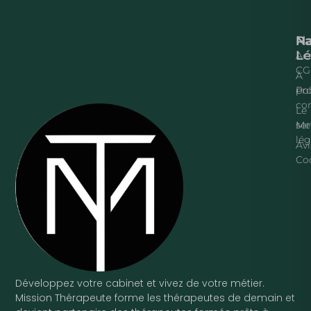
Na
P
Lé
Acc
CG
À
pr
Pol
con
Le
ser
Me
lég
Avi
Co
Développez votre cabinet et vivez de votre métier.
Mission Thérapeute forme les thérapeutes de demain et