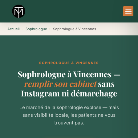
Aller
au
contenu
À Pro
Le Ser
Accueil
›
Sophrologue
›
Sophrologue à Vincennes
SOPHROLOGUE À VINCENNES
Sophrologue à Vincennes —
remplir son cabinet
sans
Instagram ni démarchage
Le marché de la sophrologie explose — mais
sans visibilité locale, les patients ne vous
trouvent pas.