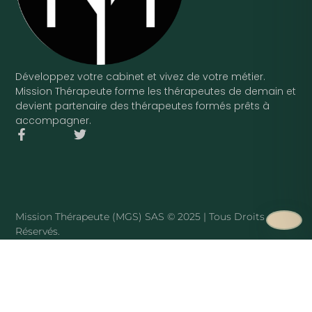
Développez votre cabinet et vivez de votre métier.
Mission Thérapeute forme les thérapeutes de demain et
devient partenaire des thérapeutes formés prêts à
accompagner.
F
T
a
w
c
i
e
t
b
t
o
e
o
r
Mission Thérapeute (MGS) SAS © 2025 | Tous Droits
k
Réservés.
-
f
·
PLAN DU SITE
Mission Thérapeute
Le service
·
Pierre Harmant
·
La méthode
·
Tarifs
·
Avis clients
·
Blog
·
Sophrologue
·
Hypnothérapeute
·
Art-thérapeute
REMPLIR SON CABINET PAR SPÉCIALITÉ