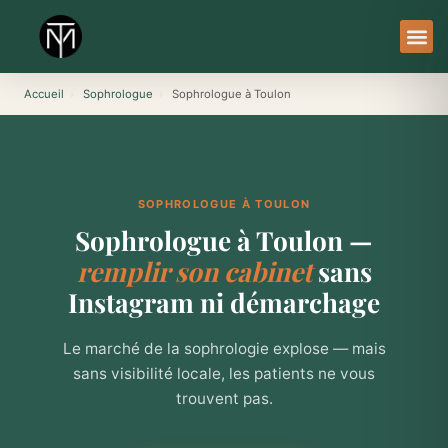
Aller
au
contenu
À Pro
Le Ser
Accueil
›
Sophrologue
›
Sophrologue à Toulon
SOPHROLOGUE À TOULON
Sophrologue à Toulon —
remplir son cabinet
sans
Instagram ni démarchage
Le marché de la sophrologie explose — mais
sans visibilité locale, les patients ne vous
trouvent pas.