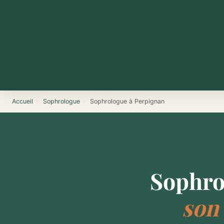
Accueil
›
Sophrologue
›
Sophrologue à Perpignan
Sophro
son