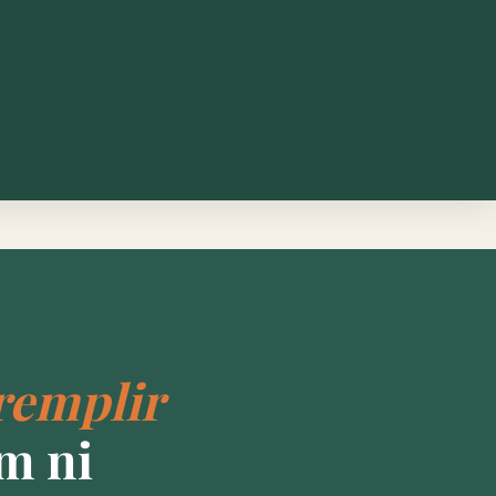
remplir
m ni