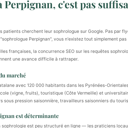
 Perpignan, c'est pas suffis
patients cherchent leur sophrologue sur Google. Pas par flye
t "sophrologue Perpignan", vous n'existez tout simplement pas
illes françaises, la concurrence SEO sur les requêtes sophrolo
nnent une avance difficile à rattraper.
 du marché
catalane avec 120 000 habitants dans les Pyrénées-Orientales
ole (vigne, fruits), touristique (Côte Vermeille) et universit
urs sous pression saisonnière, travailleurs saisonniers du touri
rpignan est déterminante
a sophrologie est peu structuré en ligne — les praticiens loc