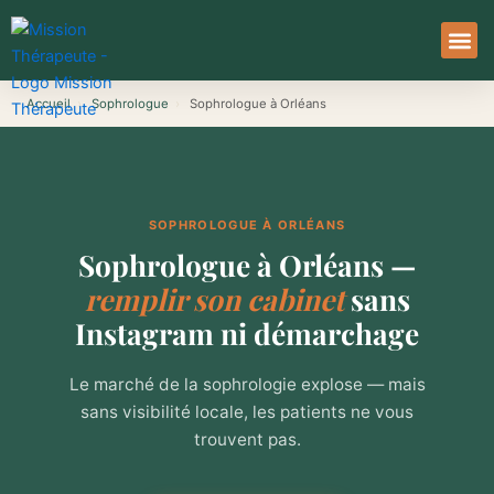
Aller
au
contenu
À Pro
Le Ser
Accueil
›
Sophrologue
›
Sophrologue à Orléans
SOPHROLOGUE À ORLÉANS
Sophrologue à Orléans —
remplir son cabinet
sans
Instagram ni démarchage
Le marché de la sophrologie explose — mais
sans visibilité locale, les patients ne vous
trouvent pas.