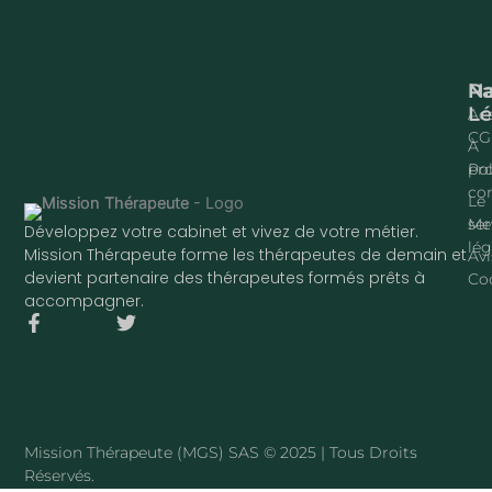
Na
P
Lé
Acc
CG
À
pr
Pol
con
Le
ser
Me
Développez votre cabinet et vivez de votre métier.
lég
Mission Thérapeute forme les thérapeutes de demain et
Avi
devient partenaire des thérapeutes formés prêts à
Co
accompagner.
F
T
a
w
c
i
e
t
b
t
o
e
o
r
Mission Thérapeute (MGS) SAS © 2025 | Tous Droits
k
Réservés.
-