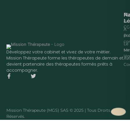
Na
P
Lé
Acc
CG
À
pr
Pol
con
Le
ser
Me
Développez votre cabinet et vivez de votre métier.
lég
Mission Thérapeute forme les thérapeutes de demain et
Avi
devient partenaire des thérapeutes formés prêts à
Co
accompagner.
F
T
a
w
c
i
e
t
b
t
o
e
o
r
Mission Thérapeute (MGS) SAS © 2025 | Tous Droits
k
Réservés.
-
f
·
PLAN DU SITE
Mission Thérapeute