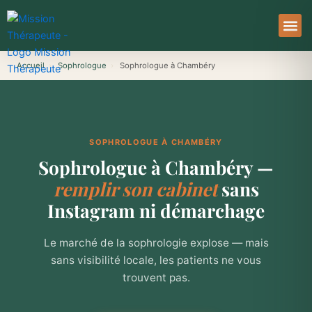
Aller
au
contenu
À Pro
Le Ser
Accueil
›
Sophrologue
›
Sophrologue à Chambéry
SOPHROLOGUE À CHAMBÉRY
Sophrologue à Chambéry —
remplir son cabinet
sans
Instagram ni démarchage
Le marché de la sophrologie explose — mais
sans visibilité locale, les patients ne vous
trouvent pas.