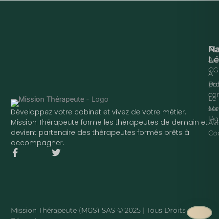
Na
P
Lé
Acc
CG
À
pr
Pol
con
Le
ser
Me
Développez votre cabinet et vivez de votre métier.
lég
Mission Thérapeute forme les thérapeutes de demain et
Avi
devient partenaire des thérapeutes formés prêts à
Co
accompagner.
F
T
a
w
c
i
e
t
b
t
o
e
o
r
Mission Thérapeute (MGS) SAS © 2025 | Tous Droits
k