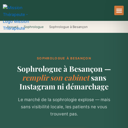
Aller
au
contenu
À Pro
Le Ser
Accueil
›
Sophrologue
›
Sophrologue à Besançon
SOPHROLOGUE À BESANÇON
Sophrologue à Besançon —
remplir son cabinet
sans
Instagram ni démarchage
Le marché de la sophrologie explose — mais
sans visibilité locale, les patients ne vous
trouvent pas.