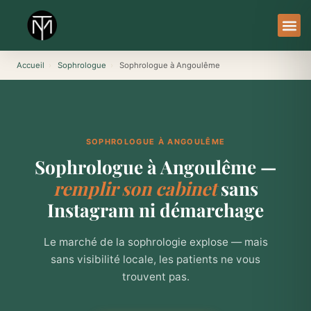
Aller
au
contenu
À Pro
Le Ser
Accueil
›
Sophrologue
›
Sophrologue à Angoulême
SOPHROLOGUE À ANGOULÊME
Sophrologue à Angoulême —
remplir son cabinet
sans
Instagram ni démarchage
Le marché de la sophrologie explose — mais
sans visibilité locale, les patients ne vous
trouvent pas.