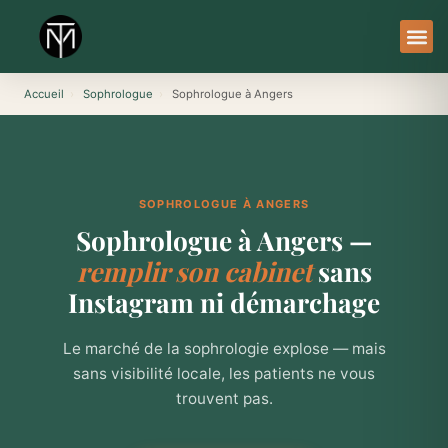
Aller
au
contenu
À Pro
Le Ser
Accueil
›
Sophrologue
›
Sophrologue à Angers
SOPHROLOGUE À ANGERS
Sophrologue à Angers —
remplir son cabinet
sans
Instagram ni démarchage
Le marché de la sophrologie explose — mais
sans visibilité locale, les patients ne vous
trouvent pas.