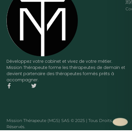
lég
Avi
Co
Développez votre cabinet et vivez de votre métier.
Mission Thérapeute forme les thérapeutes de demain et
devient partenaire des thérapeutes formés prêts à
accompagner.
F
T
a
w
c
i
e
t
b
t
o
e
o
r
Mission Thérapeute (MGS) SAS © 2025 | Tous Droits
k
Réservés.
-