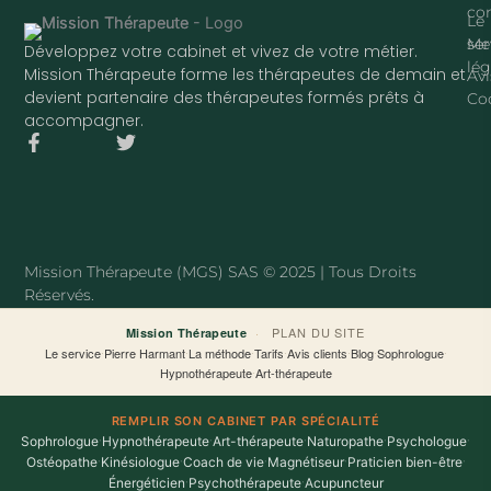
con
Le
ser
Me
Développez votre cabinet et vivez de votre métier.
lég
Mission Thérapeute forme les thérapeutes de demain et
Avi
devient partenaire des thérapeutes formés prêts à
Co
accompagner.
F
T
a
w
c
i
e
t
b
t
o
e
o
r
Mission Thérapeute (MGS) SAS © 2025 | Tous Droits
k
Réservés.
-
f
·
PLAN DU SITE
Mission Thérapeute
Le service
·
Pierre Harmant
·
La méthode
·
Tarifs
·
Avis clients
·
Blog
·
Sophrologue
·
Hypnothérapeute
·
Art-thérapeute
REMPLIR SON CABINET PAR SPÉCIALITÉ
Sophrologue
·
Hypnothérapeute
·
Art-thérapeute
·
Naturopathe
·
Psychologue
·
Ostéopathe
·
Kinésiologue
·
Coach de vie
·
Magnétiseur
·
Praticien bien-être
·
Énergéticien
·
Psychothérapeute
·
Acupuncteur