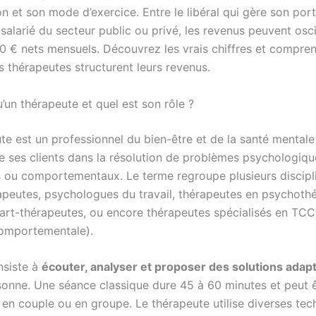
on et son mode d’exercice. Entre le libéral qui gère son port
e salarié du secteur public ou privé, les revenus peuvent osci
0 € nets mensuels. Découvrez les vrais chiffres et compre
 thérapeutes structurent leurs revenus.
’un thérapeute et quel est son rôle ?
te est un professionnel du bien-être et de la santé mentale
ses clients dans la résolution de problèmes psychologiqu
 ou comportementaux. Le terme regroupe plusieurs discipli
peutes, psychologues du travail, thérapeutes en psychoth
, art-thérapeutes, ou encore thérapeutes spécialisés en TCC
omportementale).
nsiste à
écouter, analyser et proposer des solutions adap
onne. Une séance classique dure 45 à 60 minutes et peut 
, en couple ou en groupe. Le thérapeute utilise diverses tec