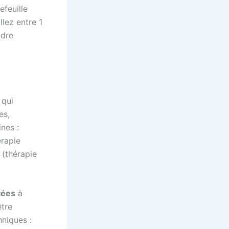
efeuille
llez entre 1
ndre
 qui
es,
nes :
érapie
 (thérapie
tées
à
être
hniques :