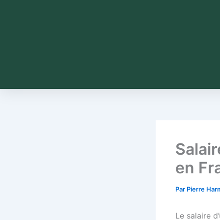
Salai
en Fr
Par
Pierre Ha
Le salaire d