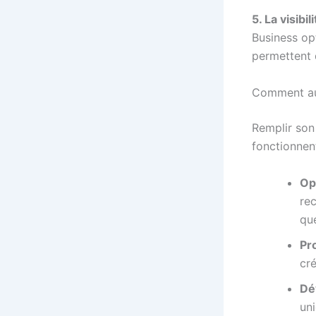
5. La visibil
Business opt
permettent d
Comment aug
Remplir son 
fonctionnent
Op
rec
que
Pro
cr
Dé
un