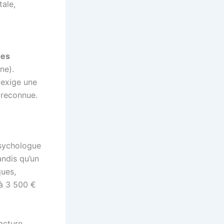
ale,
des
ne).
 exige une
 reconnue.
psychologue
andis qu’un
ques,
 à 3 500 €
facture