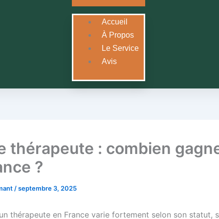
Accueil
À Propos
Le Service
Avis
re thérapeute : combien gagne
ance ?
rmant
/
septembre 3, 2025
’un thérapeute en France varie fortement selon son statut, 