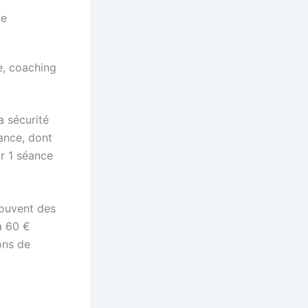
ce
e, coaching
a sécurité
ance, dont
r 1 séance
ouvent des
à 60 €
ions de