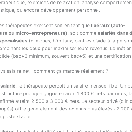
érapeutique, exercices de relaxation, analyse comportement
tistique, ou encore développement personnel.
les thérapeutes exercent soit en tant que
libéraux (auto-
urs ou micro-entrepreneurs)
, soit comme
salariés dans 
spécialisées
(cliniques, hôpitaux, centres d’aide à la person
mbinent les deux pour maximiser leurs revenus. Le métier
olide (bac+3 minimum, souvent bac+5) et une certification
t vs salaire net : comment ça marche réellement ?
e
salarié
, le thérapeute perçoit un salaire mensuel fixe. Un 
 structure publique gagne environ 1 800 € nets par mois, t
nfirmé atteint 2 500 à 3 000 € nets. Le secteur privé (clini
oupés) offre généralement des revenus plus élevés : 2 200
n poste stable.
e
libéral
, le calcul est différent. Un thérapeute indépendant 