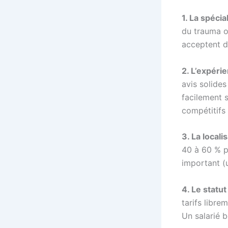
1. La spécia
du trauma ou
acceptent d
2. L’expérie
avis solides
facilement 
compétitifs 
3. La local
40 à 60 % pl
important (
4. Le statut
tarifs libre
Un salarié b