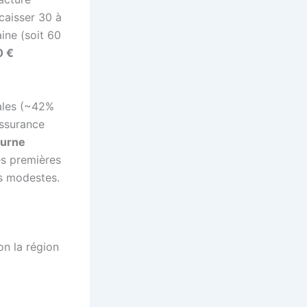
ncaisser 30 à
ine (soit 60
0 €
iales (~42%
assurance
ourne
es premières
us modestes.
on la région