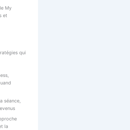
le My
s et
tratégies qui
ess,
 quand
la séance,
revenus
approche
t la