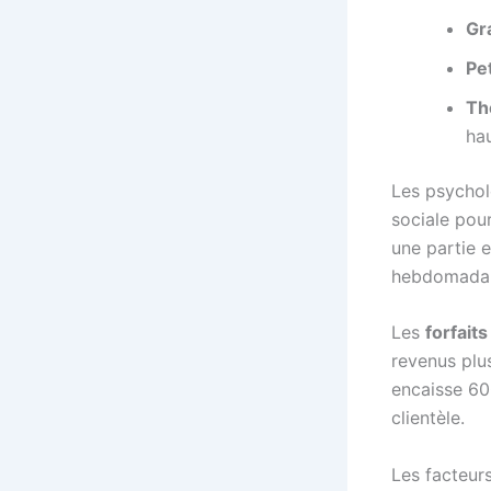
Gr
Pet
Th
ha
Les psychol
sociale pou
une partie 
hebdomadai
Les
forfait
revenus plu
encaisse 600
clientèle.
Les facteurs