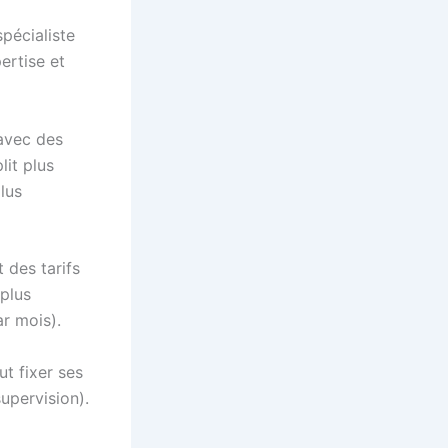
pécialiste
ertise et
 avec des
lit plus
lus
 des tarifs
 plus
r mois).
t fixer ses
supervision).