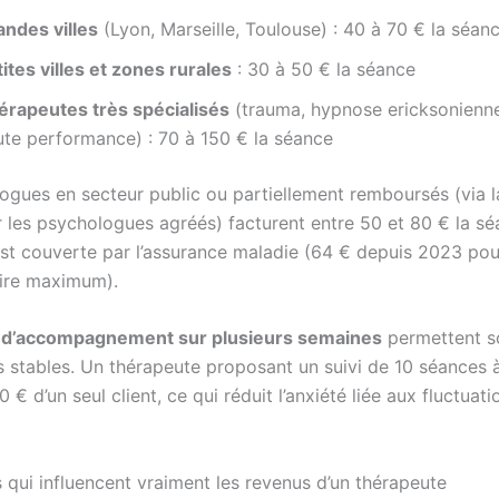
andes villes
(Lyon, Marseille, Toulouse) : 40 à 70 € la séan
ites villes et zones rurales
: 30 à 50 € la séance
érapeutes très spécialisés
(trauma, hypnose ericksonienn
ute performance) : 70 à 150 € la séance
ogues en secteur public ou partiellement remboursés (via l
r les psychologues agréés) facturent entre 50 et 80 € la sé
est couverte par l’assurance maladie (64 € depuis 2023 pou
re maximum).
s d’accompagnement sur plusieurs semaines
permettent s
s stables. Un thérapeute proposant un suivi de 10 séances 
 € d’un seul client, ce qui réduit l’anxiété liée aux fluctuat
 qui influencent vraiment les revenus d’un thérapeute