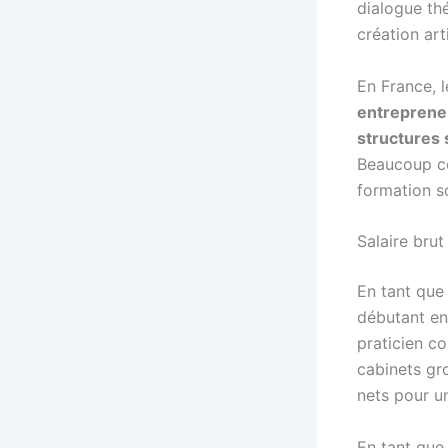
dialogue th
création ar
En France, 
entreprene
structures 
Beaucoup co
formation s
Salaire bru
En tant qu
débutant en
praticien co
cabinets gr
nets pour u
En tant qu