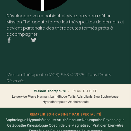
Développez votre cabinet et vivez de votre métier.
Mission Thérapeute forme les thérapeutes de demain et
devient partenaire des thérapeutes formés prêts à
accompagner.
F
T
a
w
c
i
e
t
b
t
o
e
o
r
Mission Thérapeute (MGS) SAS © 2025 | Tous Droits
k
Réservés.
-
f
·
PLAN DU SITE
Mission Thérapeute
Le service
·
Pierre Harmant
·
La méthode
·
Tarifs
·
Avis clients
·
Blog
·
Sophrologue
·
Hypnothérapeute
·
Art-thérapeute
REMPLIR SON CABINET PAR SPÉCIALITÉ
Sophrologue
·
Hypnothérapeute
·
Art-thérapeute
·
Naturopathe
·
Psychologue
·
Ostéopathe
·
Kinésiologue
·
Coach de vie
·
Magnétiseur
·
Praticien bien-être
·
Énergéticien
·
Psychothérapeute
·
Acupuncteur