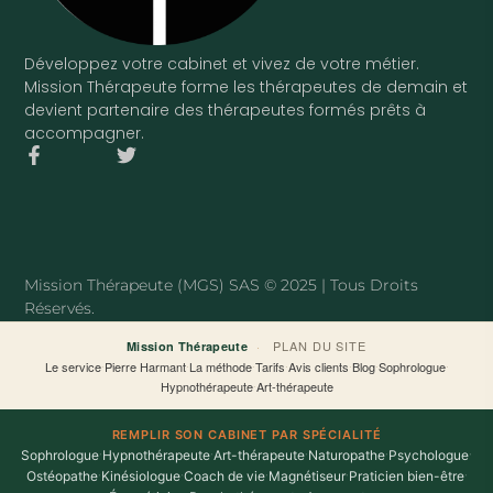
Développez votre cabinet et vivez de votre métier.
Mission Thérapeute forme les thérapeutes de demain et
devient partenaire des thérapeutes formés prêts à
accompagner.
F
T
a
w
c
i
e
t
b
t
o
e
o
r
Mission Thérapeute (MGS) SAS © 2025 | Tous Droits
k
Réservés.
-
f
·
PLAN DU SITE
Mission Thérapeute
Le service
·
Pierre Harmant
·
La méthode
·
Tarifs
·
Avis clients
·
Blog
·
Sophrologue
·
Hypnothérapeute
·
Art-thérapeute
REMPLIR SON CABINET PAR SPÉCIALITÉ
Sophrologue
·
Hypnothérapeute
·
Art-thérapeute
·
Naturopathe
·
Psychologue
·
Ostéopathe
·
Kinésiologue
·
Coach de vie
·
Magnétiseur
·
Praticien bien-être
·