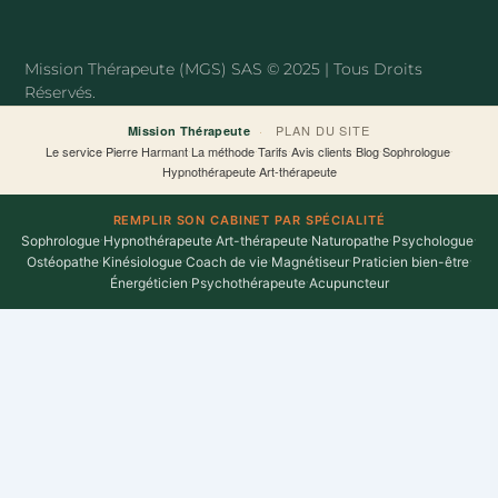
b
t
o
e
o
r
Mission Thérapeute (MGS) SAS © 2025 | Tous Droits
k
Réservés.
-
f
·
PLAN DU SITE
Mission Thérapeute
Le service
·
Pierre Harmant
·
La méthode
·
Tarifs
·
Avis clients
·
Blog
·
Sophrologue
·
Hypnothérapeute
·
Art-thérapeute
REMPLIR SON CABINET PAR SPÉCIALITÉ
Sophrologue
·
Hypnothérapeute
·
Art-thérapeute
·
Naturopathe
·
Psychologue
·
Ostéopathe
·
Kinésiologue
·
Coach de vie
·
Magnétiseur
·
Praticien bien-être
·
Énergéticien
·
Psychothérapeute
·
Acupuncteur