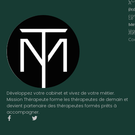
CG
À
pr
Pol
con
Le
ser
Me
lég
Avi
Co
Développez votre cabinet et vivez de votre métier.
Mission Thérapeute forme les thérapeutes de demain et
devient partenaire des thérapeutes formés prêts à
accompagner.
F
T
a
w
c
i
e
t