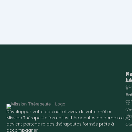
Na
P
Lé
Acc
CG
À
pr
Pol
con
Le
ser
Me
Développez votre cabinet et vivez de votre métier.
lég
Mission Thérapeute forme les thérapeutes de demain et
Avi
devient partenaire des thérapeutes formés prêts à
Co
accompagner.