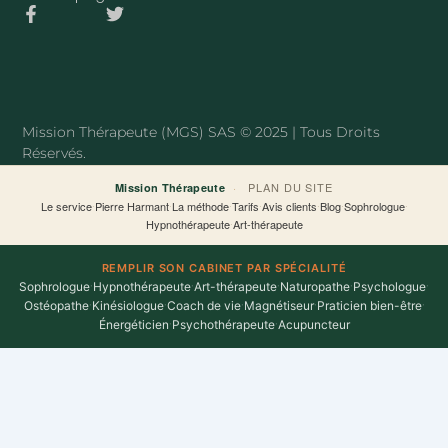
F
T
a
w
c
i
e
t
b
t
o
e
o
r
Mission Thérapeute (MGS) SAS © 2025 | Tous Droits
k
Réservés.
-
f
·
PLAN DU SITE
Mission Thérapeute
Le service
·
Pierre Harmant
·
La méthode
·
Tarifs
·
Avis clients
·
Blog
·
Sophrologue
·
Hypnothérapeute
·
Art-thérapeute
REMPLIR SON CABINET PAR SPÉCIALITÉ
Sophrologue
·
Hypnothérapeute
·
Art-thérapeute
·
Naturopathe
·
Psychologue
·
Ostéopathe
·
Kinésiologue
·
Coach de vie
·
Magnétiseur
·
Praticien bien-être
·
Énergéticien
·
Psychothérapeute
·
Acupuncteur