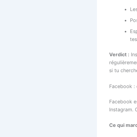
Les
Pos
Es
tes
Verdict :
Ins
régulièremen
si tu cherch
Facebook : 
Facebook es
Instagram. C
Ce qui marc