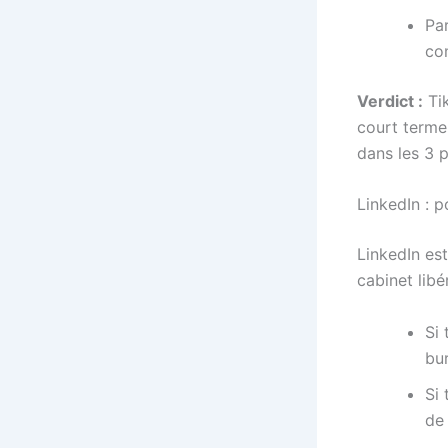
Par
co
Verdict :
Tik
court terme
dans les 3 p
LinkedIn : p
LinkedIn es
cabinet libér
Si
bu
Si
de