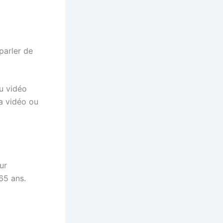
parler de
u vidéo
la vidéo ou
ur
65 ans.