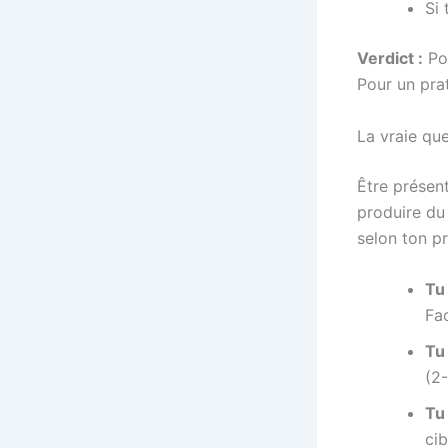
Si 
Verdict :
Pou
Pour un prat
La vraie qu
Être présent
produire du
selon ton pro
Tu
Fac
Tu
(2-
Tu
cib