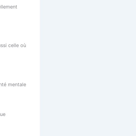
ellement
ssi celle où
nté mentale
que