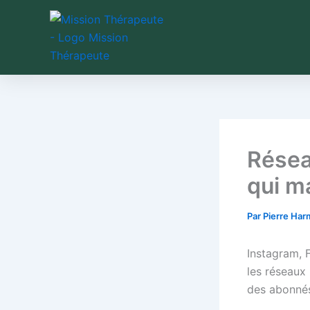
Aller
au
contenu
Résea
qui m
Par
Pierre Ha
Instagram, 
les réseaux 
des abonnés