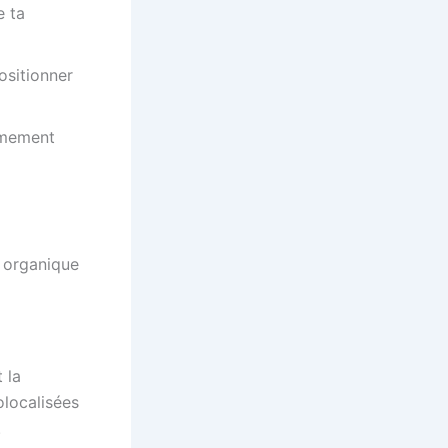
e ta
ositionner
êmement
e organique
 la
olocalisées
.