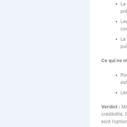
La
pr
Les
co
La
pui
Ce qui ne m
Pos
es
Le
Verdict :
Mai
crédibilité.
sont l’optio