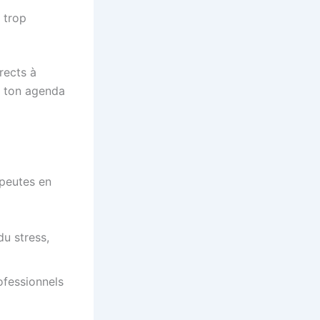
 trop
rects à
r ton agenda
apeutes en
u stress,
ofessionnels