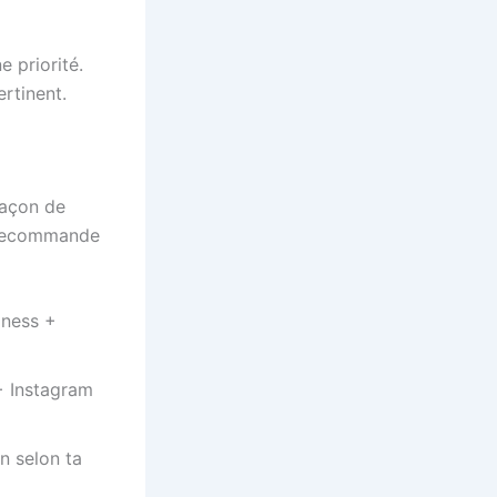
 priorité.
ertinent.
façon de
e recommande
iness +
+ Instagram
n selon ta