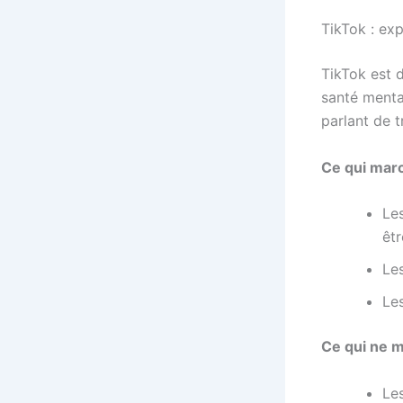
TikTok : ex
TikTok est d
santé menta
parlant de t
Ce qui marc
Les
êtr
Le
Les
Ce qui ne m
Le