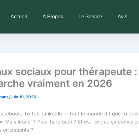
Accueil
À Propos
Le Service
Avis
ux sociaux pour thérapeute :
arche vraiment en 2026
rmant
/
juin 19, 2026
Facebook, TikTok, LinkedIn — tout le monde dit que tu dois 
». Mais lequel ? Pour faire quoi ? Et est-ce que ça converti
 en patients ?