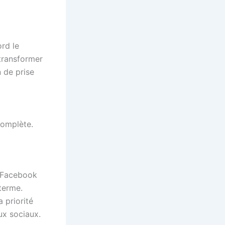
ord le
 transformer
n de prise
complète.
. Facebook
 terme.
a priorité
ux sociaux.