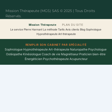
o
e
o
r
Mission Thérapeute (MGS) SAS © 2025 | Tous Droits
k
Réservés.
-
f
·
PLAN DU SITE
Mission Thérapeute
Le service
·
Pierre Harmant
·
La méthode
·
Tarifs
·
Avis clients
·
Blog
·
Sophrologue
·
Hypnothérapeute
·
Art-thérapeute
REMPLIR SON CABINET PAR SPÉCIALITÉ
Sophrologue
·
Hypnothérapeute
·
Art-thérapeute
·
Naturopathe
·
Psychologue
·
Ostéopathe
·
Kinésiologue
·
Coach de vie
·
Magnétiseur
·
Praticien bien-être
·
Énergéticien
·
Psychothérapeute
·
Acupuncteur