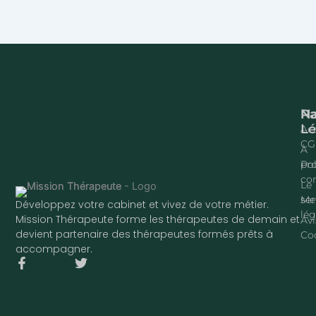
Na
P
Lé
Acc
CG
À
pr
Pol
con
Le
ser
Me
Développez votre cabinet et vivez de votre métier.
lég
Mission Thérapeute forme les thérapeutes de demain et
Avi
devient partenaire des thérapeutes formés prêts à
Co
accompagner.
F
T
a
w
c
i
e
t
b
t