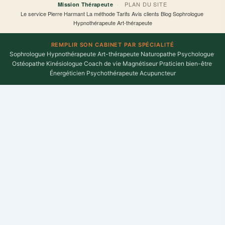
·
PLAN DU SITE
Mission Thérapeute
Le service
·
Pierre Harmant
·
La méthode
·
Tarifs
·
Avis clients
·
Blog
·
Sophrologue
·
Hypnothérapeute
·
Art-thérapeute
REMPLIR SON CABINET PAR SPÉCIALITÉ
Sophrologue
·
Hypnothérapeute
·
Art-thérapeute
·
Naturopathe
·
Psychologue
·
Ostéopathe
·
Kinésiologue
·
Coach de vie
·
Magnétiseur
·
Praticien bien-être
·
Énergéticien
·
Psychothérapeute
·
Acupuncteur