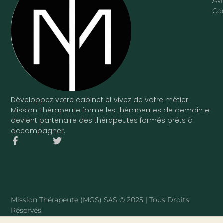
Avi
Co
Développez votre cabinet et vivez de votre métier.
Mission Thérapeute forme les thérapeutes de demain et
devient partenaire des thérapeutes formés prêts à
accompagner.
F
T
a
w
c
i
e
t
b
t
o
e
o
r
Mission Thérapeute (MGS) SAS © 2025 | Tous Droits
k
Réservés.
-
f