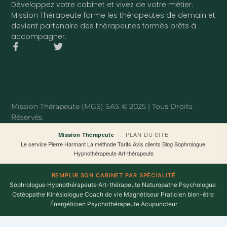
Développez votre cabinet et vivez de votre métier.
Mission Thérapeute forme les thérapeutes de demain et
devient partenaire des thérapeutes formés prêts à
accompagner.
F
T
a
w
c
i
e
t
b
t
o
e
o
r
Mission Thérapeute (MGS) SAS © 2025 | Tous Droits
k
Réservés.
-
f
·
PLAN DU SITE
Mission Thérapeute
Le service
·
Pierre Harmant
·
La méthode
·
Tarifs
·
Avis clients
·
Blog
·
Sophrologue
·
Hypnothérapeute
·
Art-thérapeute
REMPLIR SON CABINET PAR SPÉCIALITÉ
Sophrologue
·
Hypnothérapeute
·
Art-thérapeute
·
Naturopathe
·
Psychologue
·
Ostéopathe
·
Kinésiologue
·
Coach de vie
·
Magnétiseur
·
Praticien bien-être
·
Énergéticien
·
Psychothérapeute
·
Acupuncteur