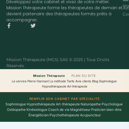
Développez votre cabinet et vivez de votre métier.
lég
Mission Thérapeute forme les thérapeutes de demain et
Avi
devient partenaire des thérapeutes formés prêts à
Co
accompagner.
F
T
a
w
c
i
e
t
b
t
o
e
o
r
Mission Thérapeute (MGS) SAS © 2025 | Tous Droits
k
Réservés.
-
f
·
PLAN DU SITE
Mission Thérapeute
Le service
·
Pierre Harmant
·
La méthode
·
Tarifs
·
Avis clients
·
Blog
·
Sophrologue
·
Hypnothérapeute
·
Art-thérapeute
REMPLIR SON CABINET PAR SPÉCIALITÉ
Sophrologue
·
Hypnothérapeute
·
Art-thérapeute
·
Naturopathe
·
Psychologue
·
Ostéopathe
·
Kinésiologue
·
Coach de vie
·
Magnétiseur
·
Praticien bien-être
·
Énergéticien
·
Psychothérapeute
·
Acupuncteur