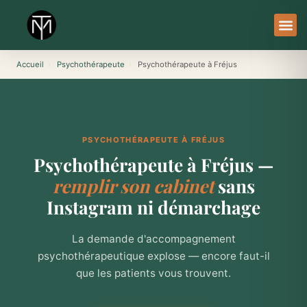
Aller
au
contenu
À Pro
Le Ser
Accueil
›
Psychothérapeute
›
Psychothérapeute à Fréjus
PSYCHOTHÉRAPEUTE À FRÉJUS
Psychothérapeute à Fréjus —
remplir son cabinet
sans
Instagram ni démarchage
La demande d'accompagnement
psychothérapeutique explose — encore faut-il
que les patients vous trouvent.